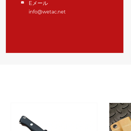
Eメール

info@wetac.net